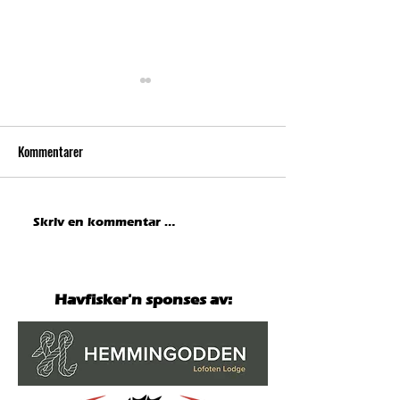
Kommentarer
Hausken med ny norgesrekord
Hemmingodden Lod
Skriv en kommentar …
på fjesing – overtar teten i
hovedpremie til en 
Havfisker´n
000 kroner!
Havfisker'n sponses av: