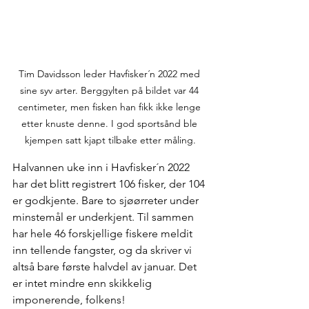
Tim Davidsson leder Havfisker´n 2022 med 
sine syv arter. Berggylten på bildet var 44 
centimeter, men fisken han fikk ikke lenge 
etter knuste denne. I god sportsånd ble 
kjempen satt kjapt tilbake etter måling.
Halvannen uke inn i Havfisker´n 2022 
har det blitt registrert 106 fisker, der 104 
er godkjente. Bare to sjøørreter under 
minstemål er underkjent. Til sammen 
har hele 46 forskjellige fiskere meldit 
inn tellende fangster, og da skriver vi 
altså bare første halvdel av januar. Det 
er intet mindre enn skikkelig 
imponerende, folkens!