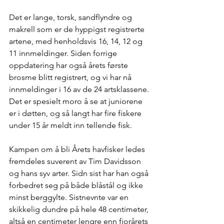
Det er lange, torsk, sandflyndre og 
makrell som er de hyppigst registrerte 
artene, med henholdsvis 16, 14, 12 og 
11 innmeldinger. Siden forrige 
oppdatering har også årets første 
brosme blitt registrert, og vi har nå 
innmeldinger i 16 av de 24 artsklassene. 
Det er spesielt moro å se at juniorene 
er i døtten, og så langt har fire fiskere 
under 15 år meldt inn tellende fisk.
Kampen om å bli Årets havfisker ledes 
fremdeles suverent av Tim Davidsson 
og hans syv arter. Sidn sist har han også 
forbedret seg på både blåstål og ikke 
minst berggylte. Sistnevnte var en 
skikkelig dundre på hele 48 centimeter, 
altså en centimeter lengre enn fjorårets 