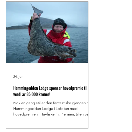
månedene, og dette har gått utover de skriftlige
oppdateringene. Resultatlistene har likevel blitt
hyppig oppdatert av listesjef Lars Christian
Holte, og de som følger med her har nok fått
med seg at vi
24. juni
Hemmingodden Lodge sponser hovedpremie til en
verdi av 85 000 kroner!
Nok en gang stiller den fantastiske gjengen hos
Hemmingodden Lodge i Lofoten med
hovedpremien i Havfisker´n. Premien, til en verdi
av svimlende 85 000 kroner, trekkes ut blant alle
som ved årsslutt har 1500 poeng eller mer i
sammendraget. Hemmingodden Lodge i