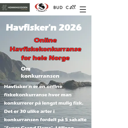
Havfisker'n 2026
Online
Havfiskekonkurranse
for hele Norge
Om
konkurransen
Havfisker'n er en online
fiskekonkurranse hvor man
konkurrerer på lengst mulig fisk.
Det er 30 ulike arter i
konkurransen fordelt på 5 såkalte
"Super Grand Slams". I tillegg