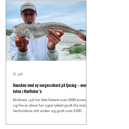
Norden, med havfiskecamper langs hele den
nordnorske kysten. Siden 2009 har campen i
Havøysund nord i Finnmark vært operativ, og
hver eneste vår, sommer og høst fylles tettstedet
opp med fiskeklare
21. juli
Hausken med ny norgesrekord på fjesing – overtar
teten i Havfisker´n
Midtveis i juli har åtte fiskere over 2000 poeng,
og fire av disse har også rykket godt ifra med
henholdsvis rett under- og godt over 2200
poeng. Kristian Hausken er best av samtlige. Det
har vært både ferietid og ekstremt travle dager
på jobb i arrangørkomiteen de siste to