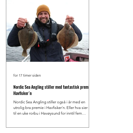
for 17 timer siden
Nordic Sea Angling stiller med fantastisk premie i
Havfisker´n
Nordic Sea Angling stiller også i år med en
utrolig bra premie i Havfisker´n. Eller hva sier du
til en uke rorbu i Havøysund for inntil fem
personer, med båt inkludert, til en verdi av 70 000
kroner? Nordic Sea Angling er en av de største
og mest anerkjente fiskereiseoperatørene i