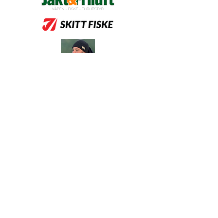
Konkurransen arrangeres av
Endre Hopland og Lars Holte
I samarbeid med