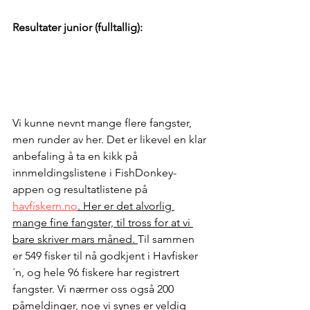
Resultater junior (fulltallig):
Vi kunne nevnt mange flere fangster, 
men runder av her. Det er likevel en klar 
anbefaling å ta en kikk på 
innmeldingslistene i FishDonkey-
appen og resultatlistene på 
havfiskern.no
. Her er det alvorlig 
mange fine fangster, til tross for at vi 
bare skriver mars måned. 
Til sammen 
er 549 fisker til nå godkjent i Havfisker
´n, og hele 96 fiskere har registrert 
fangster. Vi nærmer oss også 200 
påmeldinger, noe vi synes er veldig 