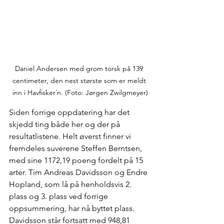
Daniel Andersen med grom torsk på 139 
centimeter, den nest største som er meldt 
inn i Havfisker´n. (Foto: Jørgen Zwilgmeyer)
Siden forrige oppdatering har det 
skjedd ting både her og der på 
resultatlistene. Helt øverst finner vi 
fremdeles suverene Steffen Berntsen, 
med sine 1172,19 poeng fordelt på 15 
arter. Tim Andreas Davidsson og Endre 
Hopland, som lå på henholdsvis 2. 
plass og 3. plass ved forrige 
oppsummering, har nå byttet plass. 
Davidsson står fortsatt med 948,81 