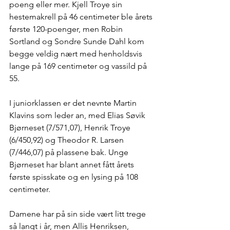
poeng eller mer. Kjell Troye sin 
hestemakrell på 46 centimeter ble årets 
første 120-poenger, men Robin 
Sortland og Sondre Sunde Dahl kom 
begge veldig nært med henholdsvis 
lange på 169 centimeter og vassild på 
55. 
I juniorklassen er det nevnte Martin 
Klavins som leder an, med Elias Søvik 
Bjørneset (7/571,07), Henrik Troye 
(6/450,92) og Theodor R. Larsen 
(7/446,07) på plassene bak. Unge 
Bjørneset har blant annet fått årets 
første spisskate og en lysing på 108 
centimeter.
Damene har på sin side vært litt trege 
så langt i år, men Allis Henriksen, 