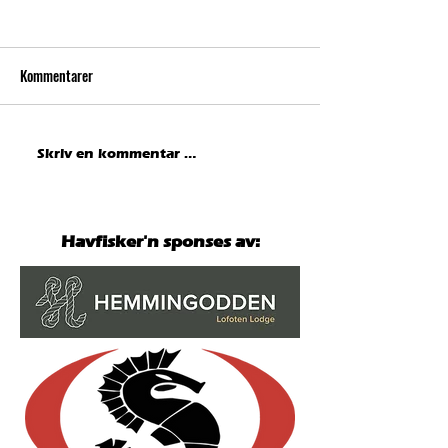
Kommentarer
Hausken med ny norgesrekord
Hemmingodden Lod
Skriv en kommentar …
på fjesing – overtar teten i
hovedpremie til en 
Havfisker´n
000 kroner!
Havfisker'n sponses av: