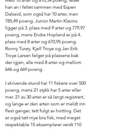
Med 10 arter og 810,54 poeng, leder 
han an i feltet sammen med Espen 
Dalseid, som også har 10 arter, men 
785,49 poeng. Junior Martin Klavins 
ligger på 3. plass med 9 arter og 779,97 
poeng, mens Endre Hopland er på 4. 
plass med 8 arter og 670,95 poeng. 
Ronny Turøy, Kjell Troye og Jan Erik 
Troye Larsen følger på plassene bak 
der igjen, alle med 8 arter og mellom 
646 og 669 poeng.
I skrivende stund har 11 fiskere over 500 
poeng, mens 21 stykk har 5 arter eller 
mer. 21 av 30 arter er så langt registrert, 
og lange er den arten som er meldt inn 
flest ganger, tett fulgt av hvitting. Det 
er også tatt mye bra fisk, med meget 
respektable 15 eksemplarer verdt 110 