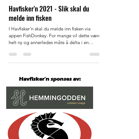
Lagga Box
30. jan. 2021
4 min lesing
Havfisker'n 2021 - Slik skal du
melde inn fisken
I Havfisker'n skal du melde inn fisken via
appen FishDonkey. For mange vil dette være
helt ny og annerledes måte å delta i en
konkurranse...
Havfisker'n sponses av: