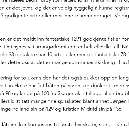
en er det jevnt, og det er veldig hyggelig å kunne registr
r 5 godkjente arter eller mer inne i sammendraget. Veldig 
en er det meldt inn fantastiske 1291 godkjente fisker, for
 Det synes vi i arrangørkomiteen er helt elleville tall. Når
le 33 deltakere har 10 arter eller mer og fantastiske 78 f
teller dette oss at det er mange som satser skikkelig i Havfi
ering for to uker siden har det også dukket opp en lang
ristian Holte har fått båten på sjøen, og dunker til med s
 98 og lange på 160 fra Skagerrak, i t illegg til en bra bl
llers blitt tatt mange fine spisskater, blant annet Jørgen 
Inge Polland sin på 129 og Kristian Midtlid sin på 136. 
å fått inn konkurransens to første hvitskater, signert Kim 