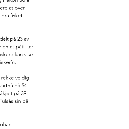
ere at over 
bra fisket, 
delt på 23 av 
 en attpåtil tar 
iskere kan vise 
sker´n.  
 rekke veldig 
varthå på 54 
åkjeft på 39 
Fulsås sin på 
Johan 