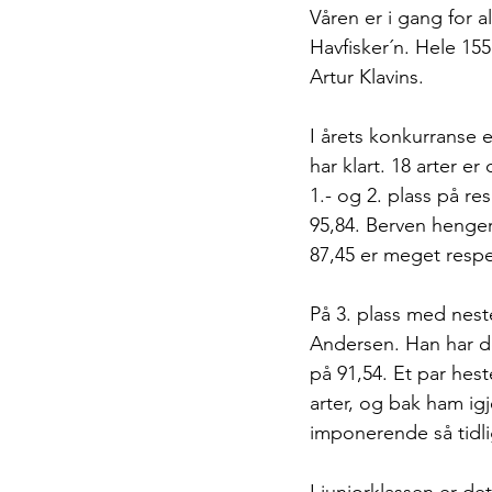
Våren er i gang for a
Havfisker´n. Hele 155
Artur Klavins.
I årets konkurranse e
har klart. 18 arter e
1.- og 2. plass på re
95,84. Berven henger 
87,45 er meget respek
På 3. plass med nest
Andersen. Han har de
på 91,54. Et par hes
arter, og bak ham igj
imponerende så tidli
I juniorklassen er d