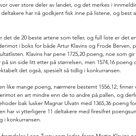
lvor over store deler av landet, og det merkes i innmeld
 deltakere har nå godkjent fisk inne på listene, og best a
r det de 20 beste artene som teller, og full liste er det 
r derimot i boks for både Artur Klavins og Frode Berven, 
sultatlisten. Klavins har pene 1725,20 poeng, noe som gir 
på sin side litt etter på størrelsen, men 1574,16 poeng o
tabelt det også, spesielt så tidlig i konkurransen. 
en like mange poeng, nærmere bestemt 1556,12, finner v
rimot en art mindre enn de to andre på pallen, og derfor
tehoder bak lusker Magnar Ulvatn med 1365,36 poeng for
en har vi ytterligere 11 deltakere med firesifret poengsu
g i konkurransen.
et fremdeles Leon Turøy som leder, foran Martin Klavins 