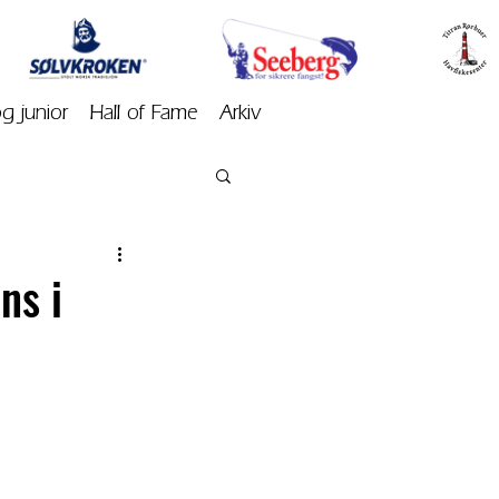
og junior
Hall of Fame
Arkiv
ns i