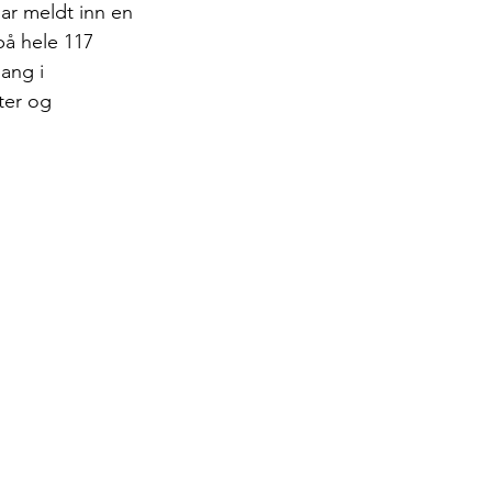
ar meldt inn en 
på hele 117 
ang i 
ter og 