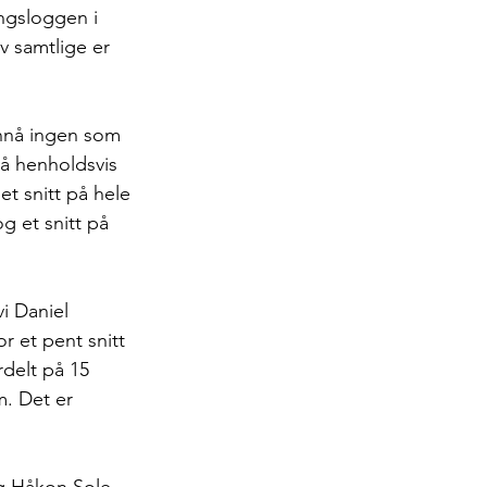
ingsloggen i 
v samtlige er 
ennå ingen som 
på henholdsvis 
et snitt på hele 
g et snitt på 
i Daniel 
 et pent snitt 
delt på 15 
m. Det er 
og Håkon Sole 