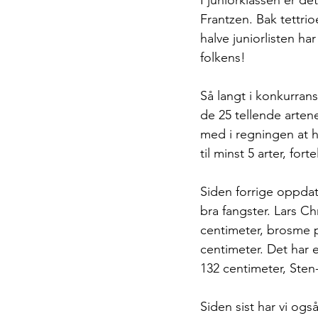
Frantzen. Bak tettrio
halve juniorlisten ha
folkens!
Så langt i konkurrans
de 25 tellende artene.
med i regningen at he
til minst 5 arter, for
Siden forrige oppdat
bra fangster. Lars Ch
centimeter, brosme på
centimeter. Det har e
132 centimeter, Sten-
Siden sist har vi ogs