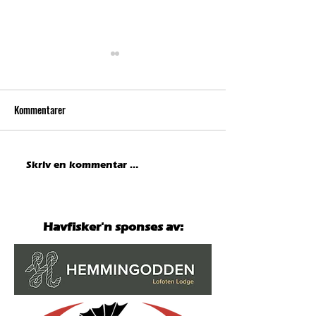
Kommentarer
Hausken med ny norgesrekord
Hemmingodden Lod
Skriv en kommentar …
på fjesing – overtar teten i
hovedpremie til en 
Havfisker´n
000 kroner!
Havfisker'n sponses av: