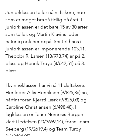
Juniorklassen teller nå ni fiskere, noe 
som er meget bra så tidlig på året. I 
juniorklassen er det bare 15 av 30 arter 
som teller, og Martin Klavins leder 
naturlig nok her også. Snittet hans i 
juniorklassen er imponerende 103,11.  
Theodor R. Larsen (13/973,74) er på 2. 
plass og Henrik Troye (8/642,51) på 3. 
plass.
I kvinneklassen har vi nå 11 deltakere. 
Her leder Allis Henriksen (9/825,36) an, 
hårfint foran Kjersti Lærk (9/825,03) og 
Caroline Christiansen (6/498,48). I 
lagklassen er Team Nemesis Bergen 
klart i ledelsen (20/3659,14), foran Team 
Seeberg (19/2619,4) og Team Turøy 