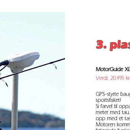
3. pla
MotorGuide Xi
Verdi: 20.495 kr
GPS-styrte bau
sportsfisket!
Si farvel til o
meter med tau
opp med et tas
Motoren kommer