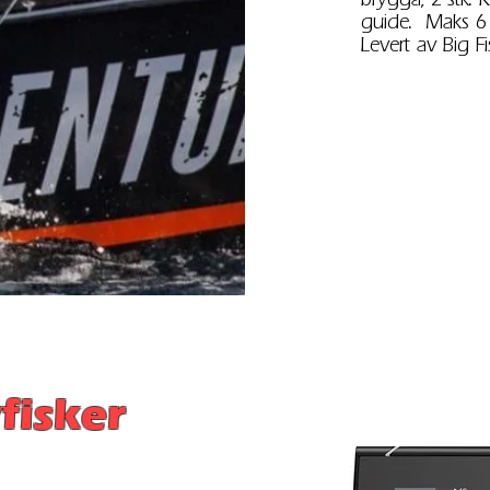
guide. Maks 6
Levert av
Big F
vfisker