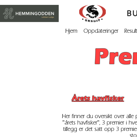
Hjem
Oppdateringer
Resul
Pre
Årets havfisker
Her finner du oversikt over all
"årets havfisker", 3 premier i h
tillegg er det satt opp 3 premie
sto