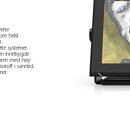
erte
som helst
.
ette systemer
 den innebygde
soren med høy
stoff i sanntid,
mer.