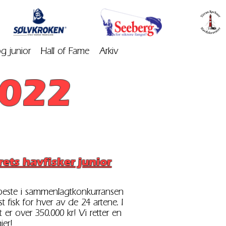
og junior
Hall of Fame
Arkiv
2022
rets havfisker junior
5 beste i sammenlagtkonkurransen
 fisk for hver av de 24 artene. I
 er over 350.000 kr! Vi retter en
ier!