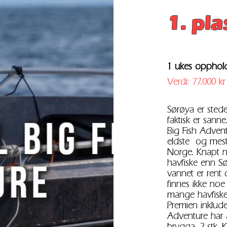
1. pla
1 ukes opphold
Verdi: 77.000 kr
Sørøya er stedet
faktisk er sanne
Big Fish Adven
eldste og mest 
Norge. Knapt n
havfiske enn Sø
vannet er rent 
finnes ikke noe
mange havfisk
Premien inkluder
Adventure har 
brygga, 2 stk.