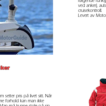
følgende funksjo
ved anker), auto
cruisekontroll.
Levert av
Moto
sker
 setter pris på livet sitt. Når
reme forhold kan man ikke
e. Man må kunne stole på sin