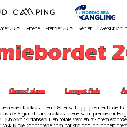
tater 2026
Artene
Premier 2026
Regler
Oversikt lag 
miebordet 
Grand slam
Lengst fisk
Å
e premiene i konkurransen. Det er satt opp premier til de 1
ver av de 8 grand slam konkurransene samt premie for lengst
r i juniorkonkurransen! Den totale verdien av premierbordet
r takk til alle sponsorene som har stilt opp og donert prem