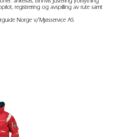
ner: ankerlås, trinnvis justering (forflytning
pilot, registrering og avspilling av rute samt
rguide Norge
v/Mjøsservice AS