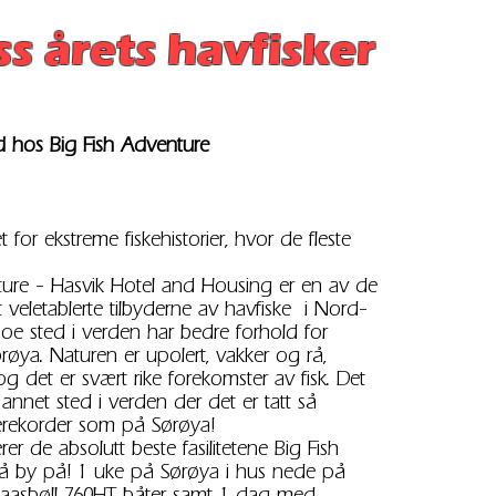
ss årets havfisker
 hos Big Fish Adventure
 for ekstreme fiskehistorier, hvor de fleste
.
ture - Hasvik Hotel and Housing er en av de
veletablerte tilbyderne av havfiske i Nord-
oe sted i verden har bedre forhold for
røya. Naturen er upolert, vakker og rå,
og det er svært rike forekomster av fisk. Det
 annet sted i verden der det er tatt så
erekorder som på Sørøya!
er de absolutt beste fasilitetene Big Fish
å by på! 1 uke på Sørøya i hus nede på
 Kaasbøll 760HT båter samt 1 dag med