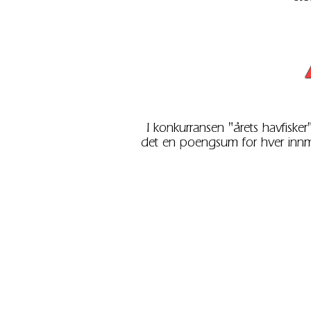
I konkurransen "årets havfiske
det en poengsum for hver innm