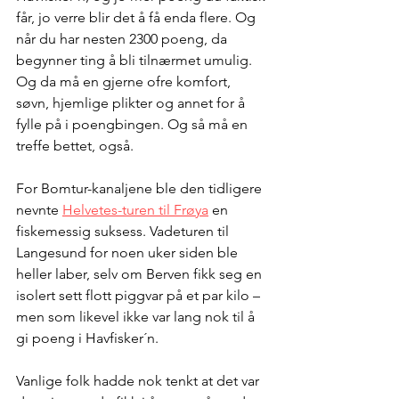
får, jo verre blir det å få enda flere. Og 
når du har nesten 2300 poeng, da 
begynner ting å bli tilnærmet umulig. 
Og da må en gjerne ofre komfort, 
søvn, hjemlige plikter og annet for å 
fylle på i poengbingen. Og så må en 
treffe bettet, også.
For Bomtur-kanaljene ble den tidligere 
nevnte 
Helvetes-turen til Frøya
 en 
fiskemessig suksess. Vadeturen til 
Langesund for noen uker siden ble 
heller laber, selv om Berven fikk seg en 
isolert sett flott piggvar på et par kilo – 
men som likevel ikke var lang nok til å 
gi poeng i Havfisker´n.
Vanlige folk hadde nok tenkt at det var 