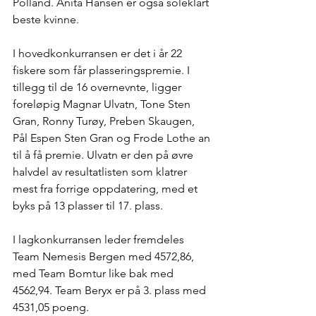
Polland. Anita Hansen er også soleklart 
beste kvinne.
I hovedkonkurransen er det i år 22 
fiskere som får plasseringspremie. I 
tillegg til de 16 overnevnte, ligger 
foreløpig Magnar Ulvatn, Tone Sten 
Gran, Ronny Turøy, Preben Skaugen, 
Pål Espen Sten Gran og Frode Lothe an 
til å få premie. Ulvatn er den på øvre 
halvdel av resultatlisten som klatrer 
mest fra forrige oppdatering, med et 
byks på 13 plasser til 17. plass.
I lagkonkurransen leder fremdeles 
Team Nemesis Bergen med 4572,86, 
med Team Bomtur like bak med 
4562,94. Team Beryx er på 3. plass med 
4531,05 poeng.