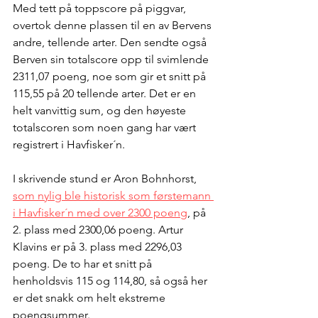
Med tett på toppscore på piggvar, 
overtok denne plassen til en av Bervens 
andre, tellende arter. Den sendte også 
Berven sin totalscore opp til svimlende 
2311,07 poeng, noe som gir et snitt på 
115,55 på 20 tellende arter. Det er en 
helt vanvittig sum, og den høyeste 
totalscoren som noen gang har vært 
registrert i Havfisker´n.
I skrivende stund er Aron Bohnhorst, 
som nylig ble historisk som førstemann 
i Havfisker´n med over 2300 poeng
, på 
2. plass med 2300,06 poeng. Artur 
Klavins er på 3. plass med 2296,03 
poeng. De to har et snitt på 
henholdsvis 115 og 114,80, så også her 
er det snakk om helt ekstreme 
poengsummer.