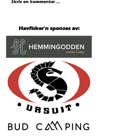
Hausken med ny norgesrekord
Hemmingodden Lod
Skriv en kommentar …
på fjesing – overtar teten i
hovedpremie til en 
Havfisker´n
000 kroner!
Havfisker'n sponses av: