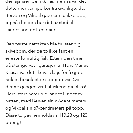
den sjansen de fikk i år, men så var det 
dette mer vanlige kontra uvanlige, da. 
Berven og Vikdal gav nemlig ikke opp, 
og nå i helgen bar det av sted til 
Langesund nok en gang.
Den første nattøkten ble fullstendig 
skivebom, der de to ikke fant en 
eneste fornuftig fisk. Etter noen timer 
på steingulvet i garasjen til Hans Marius 
Kaasa, var det likevel dags for å gjøre 
nok et forsøk etter stor piggvar. Og 
denne gangen var flatfiskene på plass! 
Flere store varer ble landet i løpet av 
natten, med Berven sin 62-centimeters 
og Vikdal sin 67-centimeters på topp. 
Disse to gav henholdsvis 119,23 og 120 
poeng!