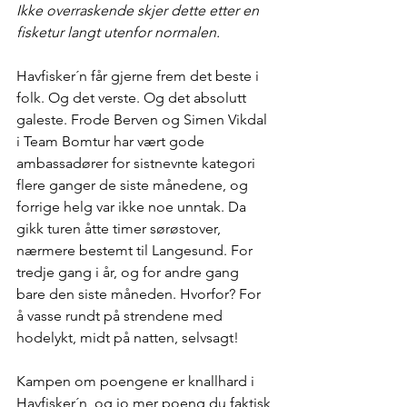
Ikke overraskende skjer dette etter en 
fisketur langt utenfor normalen.
Havfisker´n får gjerne frem det beste i 
folk. Og det verste. Og det absolutt 
galeste. Frode Berven og Simen Vikdal 
i Team Bomtur har vært gode 
ambassadører for sistnevnte kategori 
flere ganger de siste månedene, og 
forrige helg var ikke noe unntak. Da 
gikk turen åtte timer sørøstover, 
nærmere bestemt til Langesund. For 
tredje gang i år, og for andre gang 
bare den siste måneden. Hvorfor? For 
å vasse rundt på strendene med 
hodelykt, midt på natten, selvsagt!
Kampen om poengene er knallhard i 
Havfisker´n, og jo mer poeng du faktisk 