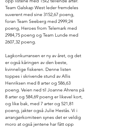
opp listene med 15x2 tellende arter. 
Team Galskap West leder fremdeles 
suverent med sine 3152,67 poeng, 
foran Team Seeberg med 2999,24 
poeng, Heroes from Telemark med 
2984,75 poeng og Team Lunde med 
2607,32 poeng.
Lagkonkurransen er ny av året, og det 
er også kåringen av den beste, 
kvinnelige fiskeren. Denne listen 
toppes i skrivende stund av Allis 
Henriksen med 8 arter og 586,63 
poeng. Veien ned til Joanne Ahrens på 
8 arter og 584,69 poeng er likevel kort, 
og like bak, med 7 arter og 521,81 
poeng, jakter også Julie Hestås. Vi i 
arrangørkomiteen synes det er veldig 
moro at også jentene har fått opp 