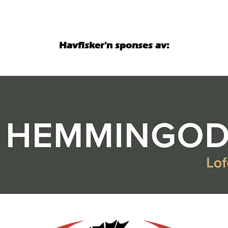
Hemmingodden Lodge sponser
Fiske
hovedpremie til en verdi av 85
opp p
000 kroner!
Havfisker'n sponses av: