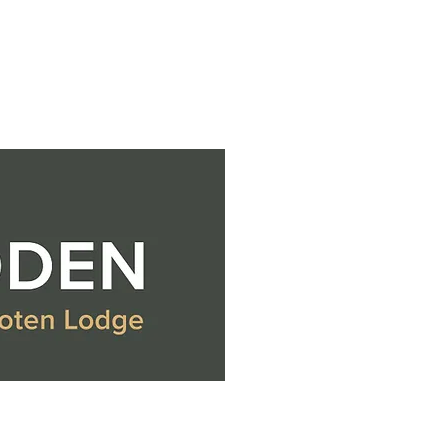
rik måned sender fire fiskere
å 2100+ poeng