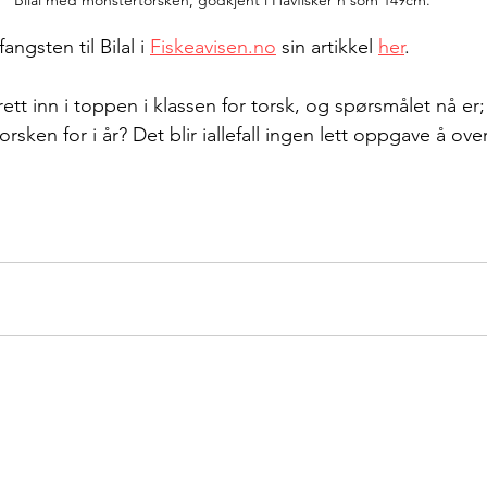
ngsten til Bilal i 
Fiskeavisen.no
 sin artikkel 
her
.
 rett inn i toppen i klassen for torsk, og spørsmålet nå er;
torsken for i år? Det blir iallefall ingen lett oppgave å ov