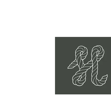
Hausken med ny norgesrekord på
fjesing – overtar teten i Havfisker
´n