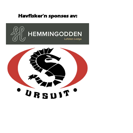
Havfisker´n
000 kroner!
Havfisker'n sponses av: