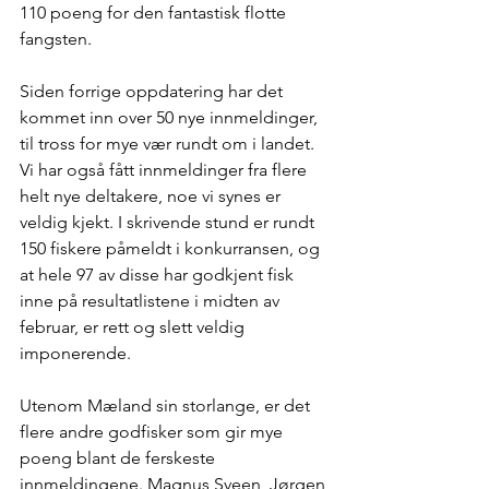
110 poeng for den fantastisk flotte 
fangsten.
Siden forrige oppdatering har det 
kommet inn over 50 nye innmeldinger, 
til tross for mye vær rundt om i landet. 
Vi har også fått innmeldinger fra flere 
helt nye deltakere, noe vi synes er 
veldig kjekt. I skrivende stund er rundt 
150 fiskere påmeldt i konkurransen, og 
at hele 97 av disse har godkjent fisk 
inne på resultatlistene i midten av 
februar, er rett og slett veldig 
imponerende.
Utenom Mæland sin storlange, er det 
flere andre godfisker som gir mye 
poeng blant de ferskeste 
innmeldingene. Magnus Sveen, Jørgen 