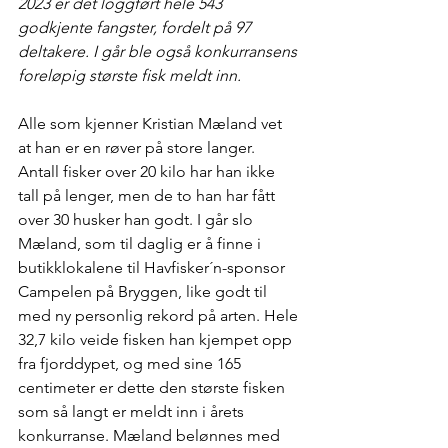
2023 er det loggført hele 543 
godkjente fangster, fordelt på 97 
deltakere. I går ble også konkurransens 
foreløpig største fisk meldt inn.
Alle som kjenner Kristian Mæland vet 
at han er en røver på store langer. 
Antall fisker over 20 kilo har han ikke 
tall på lenger, men de to han har fått 
over 30 husker han godt. I går slo 
Mæland, som til daglig er å finne i 
butikklokalene til Havfisker´n-sponsor 
Campelen på Bryggen, like godt til 
med ny personlig rekord på arten. Hele 
32,7 kilo veide fisken han kjempet opp 
fra fjorddypet, og med sine 165 
centimeter er dette den største fisken 
som så langt er meldt inn i årets 
konkurranse. Mæland belønnes med 