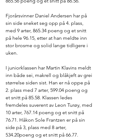
865.56 poeng og et snitt på 86.56.
Fjorårsvinner Daniel Andersen har på 
sin side sneket seg opp på 4. plass, 
med 9 arter, 865.34 poeng og et snitt 
på hele 96.15, etter at han meldte inn 
stor brosme og solid lange tidligere i 
uken.
I juniorklassen har Martin Klavins meldt 
inn både sei, makrell og blåkjeft av grei 
størrelse siden sist. Han er nå oppe på 
2. plass med 7 arter, 599.04 poeng og 
et snitt på 85.58. Klassen ledes 
fremdeles suverent av Leon Turøy, med 
10 arter, 767.14 poeng og et snitt på 
76.71. Håkon Sole Frantzen er på sin 
side på 3, plass med 8 arter, 
534.20poeng og et snitt på 66.77.