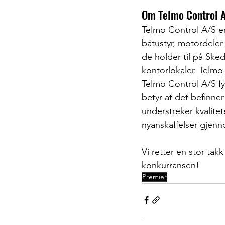
Om Telmo Control 
Telmo Control A/S er
båtustyr, motordeler 
de holder til på Ske
kontorlokaler. Telmo
Telmo Control A/S fyl
betyr at det befinner
understreker kvalite
nyanskaffelser gjenn
Vi retter en stor tak
konkurransen!
Premier