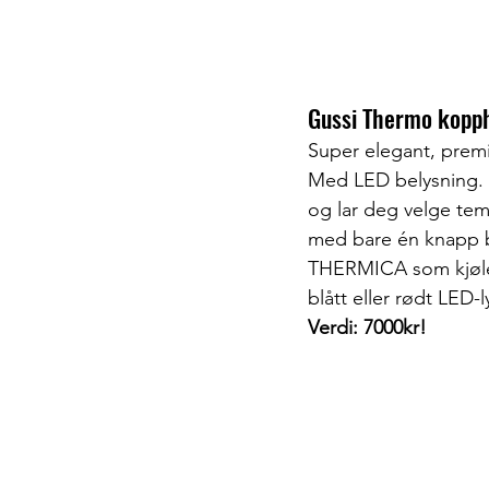
Gussi Thermo koppho
Super elegant, premi
Med LED belysning. 
og lar deg velge tem
med bare én knapp b
THERMICA som kjøler
blått eller rødt LED-l
Verdi: 7000kr!