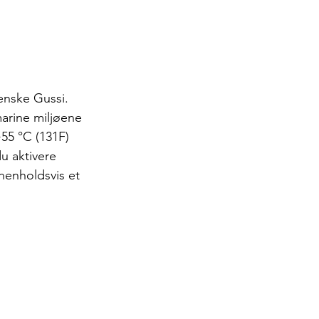
enske Gussi. 
arine miljøene 
55 °C (131F) 
 aktivere 
enholdsvis et 