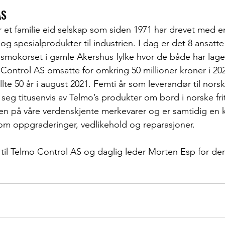
AS
 et familie eid selskap som siden 1971 har drevet med e
og spesialprodukter til industrien. I dag er det 8 ansatte 
dsmokorset i gamle Akershus fylke hvor de både har lage
 Control AS omsatte for omkring 50 millioner kroner i 20
lte 50 år i august 2021. Femti år som leverandør til norsk
 seg titusenvis av Telmo’s produkter om bord i norske fri
ten på våre verdenskjente merkevarer og er samtidig en ki
om oppgraderinger, vedlikehold og reparasjoner.
k til Telmo Control AS og daglig leder Morten Esp for dere