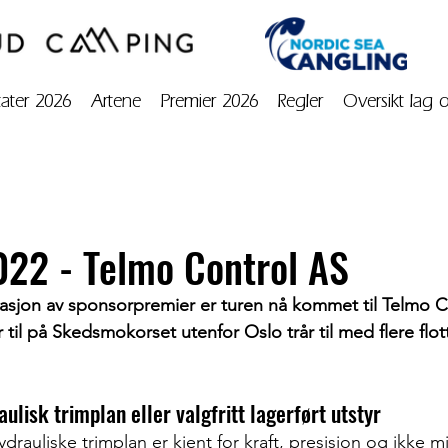
tater 2026
Artene
Premier 2026
Regler
Oversikt lag 
022 - Telmo Control AS
asjon av sponsorpremier er turen nå kommet til Telmo C
til på Skedsmokorset utenfor Oslo trår til med flere flot
lisk trimplan eller valgfritt lagerført utstyr
drauliske trimplan er kjent for kraft, presisjon og ikke m