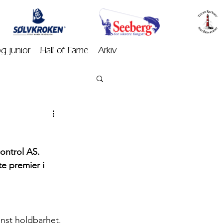
og junior
Hall of Fame
Arkiv
ontrol AS. 
te premier i 
inst holdbarhet.