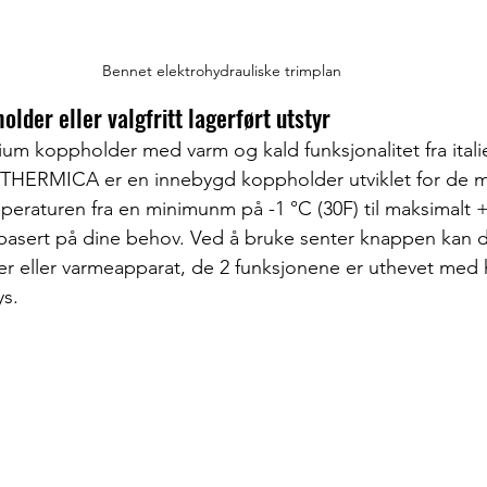
Bennet elektrohydrauliske trimplan
lder eller valgfritt lagerført utstyr
um koppholder med varm og kald funksjonalitet fra itali
THERMICA er en innebygd koppholder utviklet for de m
peraturen fra en minimunm på -1 °C (30F) til maksimalt +
asert på dine behov. Ved å bruke senter knappen kan du
 eller varmeapparat, de 2 funksjonene er uthevet med h
ys. 