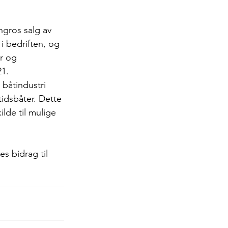
ngros salg av 
i bedriften, og 
r og 
21.
 båtindustri 
tidsbåter. Dette 
lde til mulige 
s bidrag til 