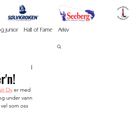
og junior
Hall of Fame
Arkiv
r'n!
uit Oy
 er med 
 og under vann 
 vel som oss 