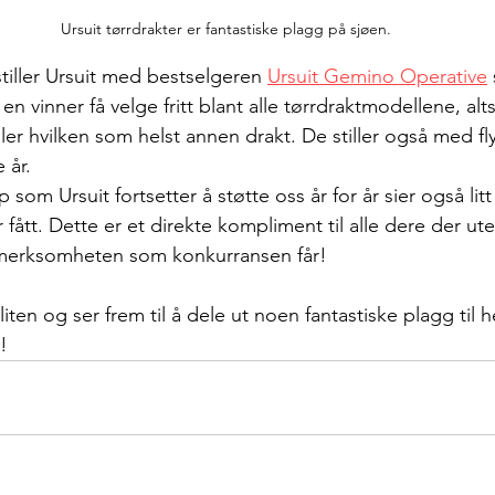
Ursuit tørrdrakter er fantastiske plagg på sjøen.
 stiller Ursuit med bestselgeren 
Ursuit Gemino Operative
 en vinner få velge fritt blant alle tørrdraktmodellene, alt
er hvilken som helst annen drakt. De stiller også med fl
 år. 
p som Ursuit fortsetter å støtte oss år for år sier også lit
r fått. Dette er et direkte kompliment til alle dere der ut
ppmerksomheten som konkurransen får!
illiten og ser frem til å dele ut noen fantastiske plagg til 
!