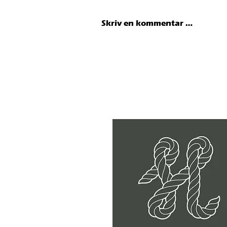
Skriv en kommentar …
Nordic Sea Angling stiller med
fantastisk premie i Havfisker´n