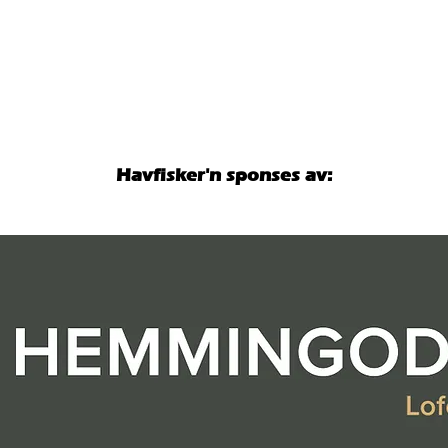
Hausken med ny norgesrekord på
Hemm
fjesing – overtar teten i Havfisker
hoved
´n
000 k
Havfisker'n sponses av: