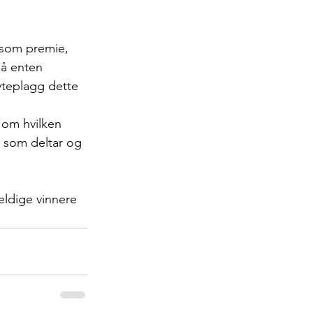
 som premie, 
så enten 
yteplagg dette 
t om hvilken 
e som deltar og 
heldige vinnere 