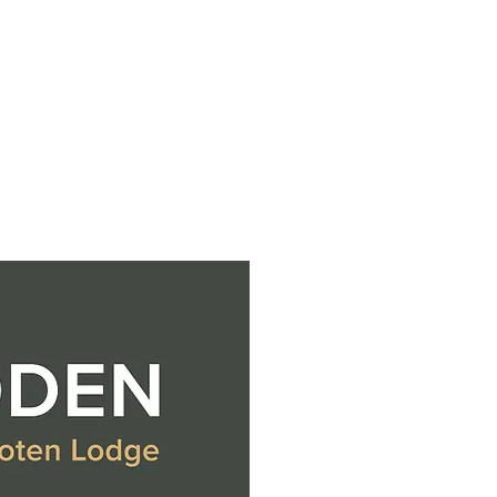
ingodden Lodge sponser
premie til en verdi av 85
roner!