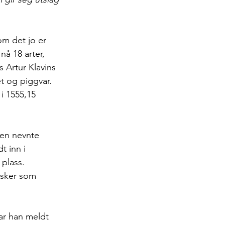
om det jo er 
nå 18 arter, 
Artur Klavins 
t og piggvar. 
i 1555,15 
den nevnte 
t inn i 
plass. 
isker som 
ar han meldt 