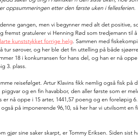
r er oppsummeringen etter den første uken i fellesferien.
i denne gangen, men vi begynner med alt det positive, s
og fremst gratulerer vi Henning Rød som tredjemann til å 
arte kunststykket forrige helg
. Sammen med fiskekompis 
tur sørover, og her ble det fin uttelling på både sjøørre
ummer 18 i konkurransen for hans del, og han er nå oppe 
g 3. plass.
amme reisefølget. Artur Klavins fikk nemlig også fisk på 
 piggvar og en fin havabbor, den aller første som er meld
 er nå oppe i 15 arter, 1441,57 poeng og en foreløpig 6. 
 også på imponerende 96,10, så her har vi utvilsomt en f
m gjør sine saker skarpt, er Tommy Eriksen. Siden sist h