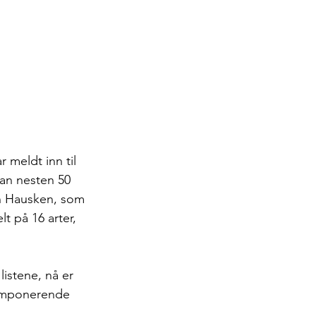
 meldt inn til 
an nesten 50 
an Hausken, som 
t på 16 arter, 
listene, nå er 
r imponerende 