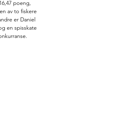
616,47 poeng, 
n av to fiskere 
ndre er Daniel 
og en spisskate 
konkurranse.