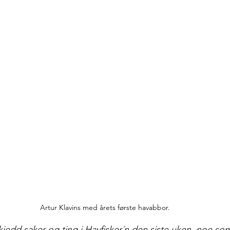
Artur Klavins med årets første havabbor.
kjedd saker og ting i Havfisker´n den siste uken, noe som