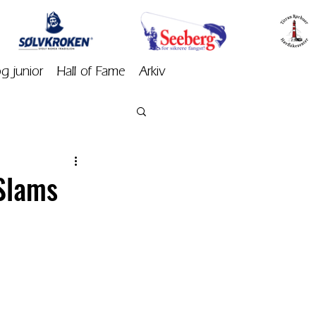
og junior
Hall of Fame
Arkiv
Slams