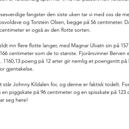
sesverdige fangster den siste uken tar vi med oss de m
Rosvoldsve og Torstein Olsen, begge på 56 centimeter. D
centimeter er også av den flotte sorten. 
meldt inn flere flotte langer, med Magnar Ulvatn sin på 15
166 centimeter som de to største. Fjorårsvinner Berven er
. 1160,13 poeng på 12 arter gir nemlig et poengsnitt på 
or gjentakelse.
t står Johnny Kildalen for, og denne er faktisk todelt. Fo
g en piggskate på 96 centimeter og en spisskate på 123 
lar seg høre!