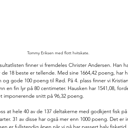
Tommy Eriksen med flott hvitskate.
ultatlisten finner vi fremdeles Christer Andersen. Han har
 de 18 beste er tellende. Med sine 1664,42 poeng, har h
n og gode 100 poeng til Rød. På 4. plass finner vi Kristi
inn en fin lyr på 80 centimeter. Hausken har 1541,08, fordel
t imponerende snitt på 96,32 poeng.
oss at hele 40 av de 137 deltakerne med godkjent fisk på 
ll arter. 31 av disse har også mer enn 1000 poeng. Det e
en er fullstendig åpen når vi nå har passert halv fisketid.