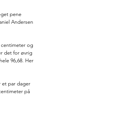
eget pene 
aniel Andersen 
7 centimeter og 
 det for øvrig 
hele 96,68. Her 
r et par dager 
centimeter på 