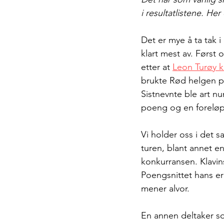
i resultatlistene. He
Det er mye å ta tak 
klart mest av. Først 
etter at 
Leon Turøy kl
brukte Rød helgen på 
Sistnevnte ble art n
poeng og en foreløpi
Vi holder oss i det s
turen, blant annet en
konkurransen. Klavins
Poengsnittet hans er
mener alvor.
En annen deltaker so