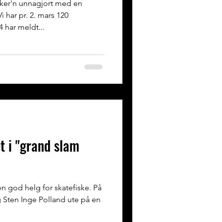
sker'n unnagjort med en
har pr. 2. mars 120
 har meldt...
t i "grand slam
n god helg for skatefiske. På
 Sten Inge Polland ute på en