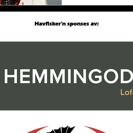
Havfisker'n sponses av: