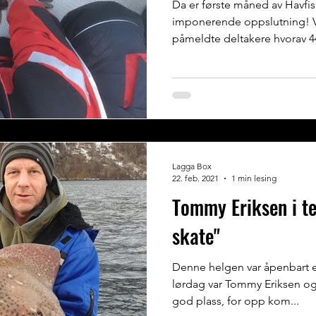
Da er første måned av Havfi
imponerende oppslutning! Vi 
påmeldte deltakere hvorav 44
Lagga Box
22. feb. 2021
1 min lesing
Tommy Eriksen i te
skate"
Denne helgen var åpenbart e
lørdag var Tommy Eriksen og
god plass, for opp kom...