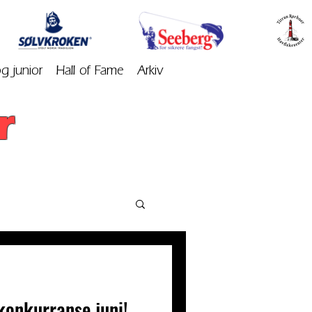
og junior
Hall of Fame
Arkiv
r
ekonkurranse juni!