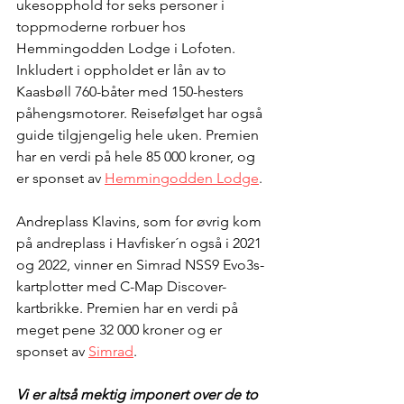
ukesopphold for seks personer i 
toppmoderne rorbuer hos 
Hemmingodden Lodge i Lofoten. 
Inkludert i oppholdet er lån av to 
Kaasbøll 760-båter med 150-hesters 
påhengsmotorer. Reisefølget har også 
guide tilgjengelig hele uken. Premien 
har en verdi på hele 85 000 kroner, og 
er sponset av 
Hemmingodden Lodge
.
Andreplass Klavins, som for øvrig kom 
på andreplass i Havfisker´n også i 2021 
og 2022, vinner en Simrad NSS9 Evo3s-
kartplotter med C-Map Discover-
kartbrikke. Premien har en verdi på 
meget pene 32 000 kroner og er 
sponset av 
Simrad
.
Vi er altså mektig imponert over de to 