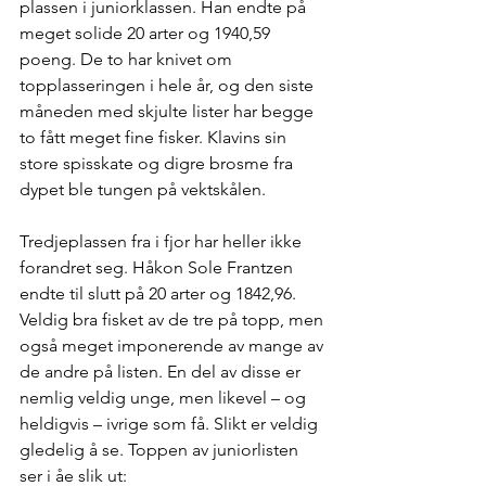
plassen i juniorklassen. Han endte på 
meget solide 20 arter og 1940,59 
poeng. De to har knivet om 
topplasseringen i hele år, og den siste 
måneden med skjulte lister har begge 
to fått meget fine fisker. Klavins sin 
store spisskate og digre brosme fra 
dypet ble tungen på vektskålen. 
Tredjeplassen fra i fjor har heller ikke 
forandret seg. Håkon Sole Frantzen 
endte til slutt på 20 arter og 1842,96. 
Veldig bra fisket av de tre på topp, men 
også meget imponerende av mange av 
de andre på listen. En del av disse er 
nemlig veldig unge, men likevel – og 
heldigvis – ivrige som få. Slikt er veldig 
gledelig å se. Toppen av juniorlisten 
ser i åe slik ut: