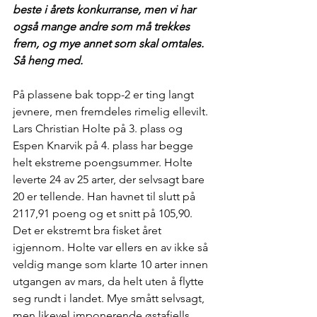
beste i årets konkurranse, men vi har 
også mange andre som må trekkes 
frem, og mye annet som skal omtales. 
Så heng med.
På plassene bak topp-2 er ting langt 
jevnere, men fremdeles rimelig ellevilt. 
Lars Christian Holte på 3. plass og 
Espen Knarvik på 4. plass har begge 
helt ekstreme poengsummer. Holte 
leverte 24 av 25 arter, der selvsagt bare 
20 er tellende. Han havnet til slutt på 
2117,91 poeng og et snitt på 105,90. 
Det er ekstremt bra fisket året 
igjennom. Holte var ellers en av ikke så 
veldig mange som klarte 10 arter innen 
utgangen av mars, da helt uten å flytte 
seg rundt i landet. Mye smått selvsagt, 
men likevel imponerende østafjells. 