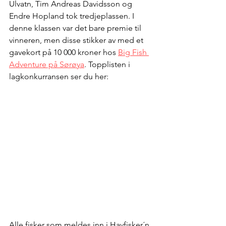
Ulvatn, Tim Andreas Davidsson og 
Endre Hopland tok tredjeplassen. I 
denne klassen var det bare premie til 
vinneren, men disse stikker av med et 
gavekort på 10 000 kroner hos 
Big Fish 
Adventure på Sørøya
. Topplisten i 
lagkonkurransen ser du her:
Alle fisker som meldes inn i Havfisker´n 