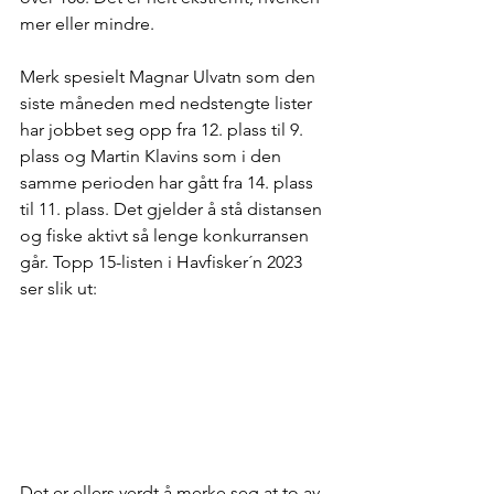
mer eller mindre. 
Merk spesielt Magnar Ulvatn som den 
siste måneden med nedstengte lister 
har jobbet seg opp fra 12. plass til 9. 
plass og Martin Klavins som i den 
samme perioden har gått fra 14. plass 
til 11. plass. Det gjelder å stå distansen 
og fiske aktivt så lenge konkurransen 
går. Topp 15-listen i Havfisker´n 2023 
ser slik ut:
Det er ellers verdt å merke seg at to av 