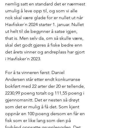
nemlig satt en standard det er nærmest 
umulig å leve opp til, og som vi alle 
nok skal være glade for er nullet ut når 
Havfisker´n 2024 starter 1. januar. Nullet 
ut helt til de begynner å satse igjen, 
that is. Men selv da, om så skulle være, 
skal det godt gjøres å fiske bedre enn 
det årets vinner og andreplass har gjort 
i Havfisker´n 2023.
For å ta vinneren først: Daniel 
Andersen står etter endt konkurranse 
bokført med 22 arter der 20 er tellende, 
2230,99 poeng totalt og 111,55 poeng i 
gjennomsnitt. Det er nesten så drøyt 
som det er mulig å få det. Som kjent 
oppnår en 100 poeng dersom en får en 
fisk som er like lang som den på 
forhånd oppsatte grunnlengden. Det 