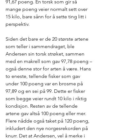
91,67 poeng. En torsk som gir så 
mange poeng veier normalt sett over 
15 kilo, bare sånn for å sette ting litt i 
perspektiv.
Siden det bare er de 20 største artene 
som teller i sammendraget, ble 
Andersen sin torsk strøket, sammen 
med en makrell som gav 97,78 poeng – 
også denne stor for arten å være. Hans 
to eneste, tellende fisker som gav 
under 100 poeng var en brosme på 
97,89 og en sei på 99. Dette er fisker 
som begge veier rundt 10 kilo i riktig 
kondisjon. Resten av de tellende 
artene gav altså 100 poeng eller mer. 
Flere nådde også taket på 120 poeng, 
inkludert den nye norgesrekorden på 
knurr. Det at Andersen, vel å merke i 