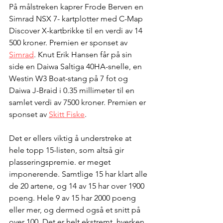
På målstreken kaprer Frode Berven en 
Simrad NSX 7- kartplotter med C-Map 
Discover X-kartbrikke til en verdi av 14 
500 kroner. Premien er sponset av 
Simrad
. Knut Erik Hansen får på sin 
side en Daiwa Saltiga 40HA-snelle, en 
Westin W3 Boat-stang på 7 fot og 
Daiwa J-Braid i 0.35 millimeter til en 
samlet verdi av 7500 kroner. Premien er 
sponset av 
Skitt Fiske
.
Det er ellers viktig å understreke at 
hele topp 15-listen, som altså gir 
plasseringspremie. er meget 
imponerende. Samtlige 15 har klart alle 
de 20 artene, og 14 av 15 har over 1900 
poeng. Hele 9 av 15 har 2000 poeng 
eller mer, og dermed også et snitt på 
over 100. Det er helt ekstremt, hverken 