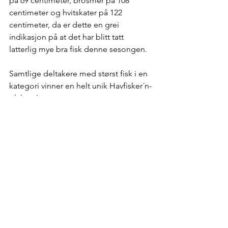
på 69 centimeter, brosmer på 108 
centimeter og hvitskater på 122 
centimeter, da er dette en grei 
indikasjon på at det har blitt tatt 
latterlig mye bra fisk denne sesongen. 
Samtlige deltakere med størst fisk i en 
kategori vinner en helt unik Havfisker´n-
plakett laget av entreprenør og 
multikunstner Simen Vikdal i Team 
Bomtur. Full oversikt over alle 
kjempefiskene ser du her: