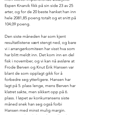
Espen Knarvik fikk på sin side 23 av 25 
arter, og for de 20 beste hanket han inn 
hele 2081,85 poeng totalt og et snitt på 
104,09 poeng.
Den siste måneden har som kjent 
resultatlistene vært stengt ned, og bare 
vi i arrangørkomiteen har visst hva som 
har blitt meldt inn. Det kom inn en del 
fisk i november, og vi kan nå avsløre at 
Frode Berven og Knut Erik Hansen var 
blant de som opplagt gikk for å 
forbedre seg ytterligere. Hansen har 
lagt på 5. plass lenge, mens Berven har 
klatret sakte, men sikkert opp på 6. 
plass. I løpet av konkurransens siste 
måned snek han seg også forbi 
Hansen med minst mulig margin. 