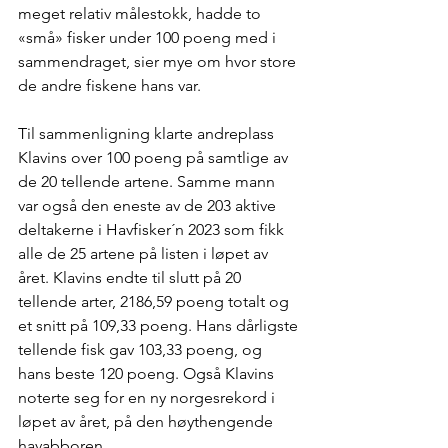
meget relativ målestokk, hadde to 
«små» fisker under 100 poeng med i 
sammendraget, sier mye om hvor store 
de andre fiskene hans var. 
Til sammenligning klarte andreplass 
Klavins over 100 poeng på samtlige av 
de 20 tellende artene. Samme mann 
var også den eneste av de 203 aktive 
deltakerne i Havfisker´n 2023 som fikk 
alle de 25 artene på listen i løpet av 
året. Klavins endte til slutt på 20 
tellende arter, 2186,59 poeng totalt og 
et snitt på 109,33 poeng. Hans dårligste 
tellende fisk gav 103,33 poeng, og 
hans beste 120 poeng. Også Klavins 
noterte seg for en ny norgesrekord i 
løpet av året, på den høythengende 
havabboren.